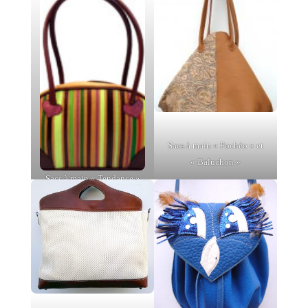
Sacs à main « Pochéo » et
« Baluchon »
Sacs à main « Tendance »