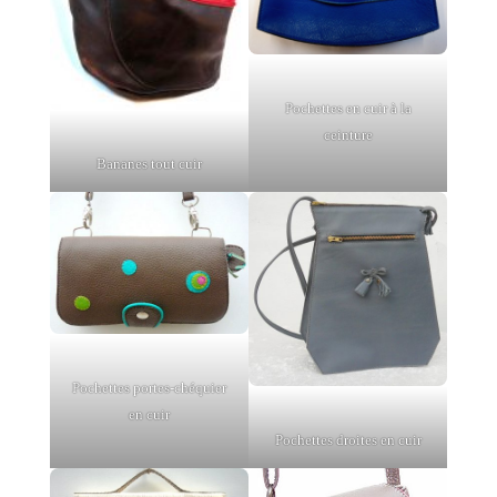
Pochettes en cuir à la
ceinture
Bananes tout cuir
Pochettes portes-chéquier
en cuir
Pochettes droites en cuir