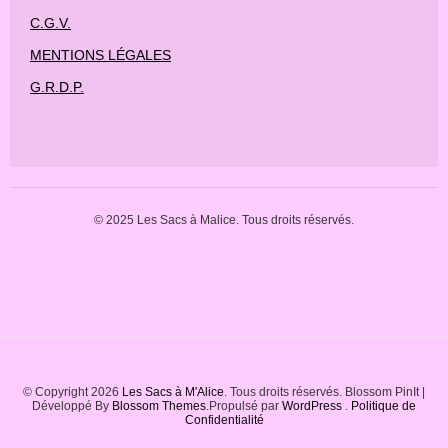
C.G.V.
MENTIONS LÉGALES
G.R.D.P.
© 2025 Les Sacs à Malice. Tous droits réservés.
© Copyright 2026
Les Sacs à M'Alice
. Tous droits réservés.
Blossom PinIt |
Développé By
Blossom Themes
.Propulsé par
WordPress
.
Politique de
Confidentialité