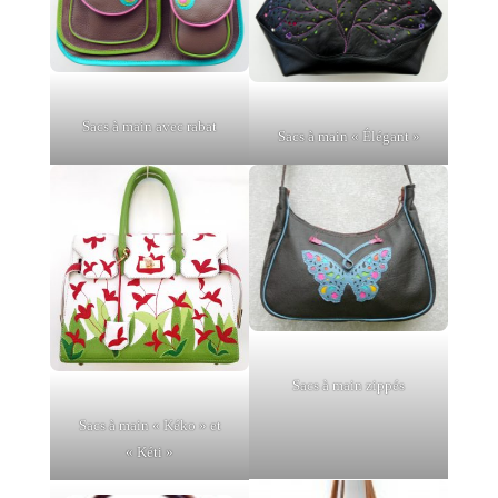
Sacs à main avec rabat
Sacs à main « Élégant »
Sacs à main zippés
Sacs à main « Kéko » et
« Kéti »