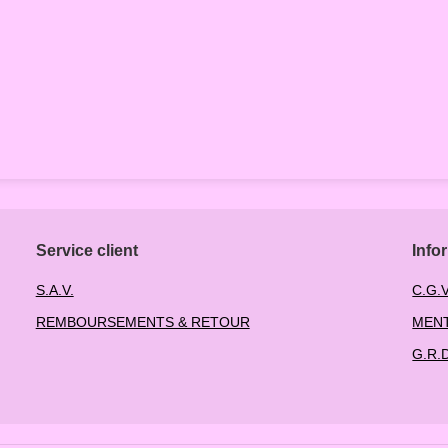
Service client
Info
S.A.V.
C.G.V
REMBOURSEMENTS & RETOUR
MENT
G.R.D