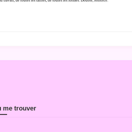
au travail, de toutes les tailles, de toutes les formes. Doublé, renforcé.
 me trouver