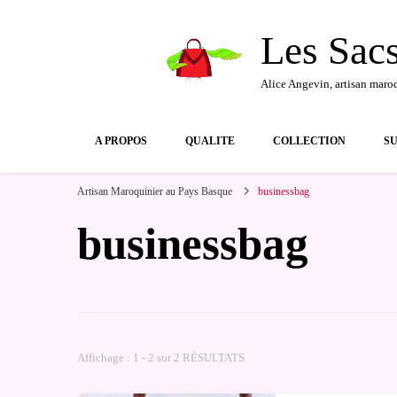
contenu
principal
Les Sac
Alice Angevin, artisan maro
A PROPOS
QUALITE
COLLECTION
S
Artisan Maroquinier au Pays Basque
businessbag
businessbag
Affichage : 1 - 2 sur 2 RÉSULTATS