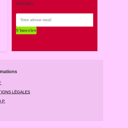
spéciales.
S'inscrire
rmations
.
IONS LÉGALES
.P.