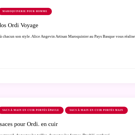
MAROQUINERIE POUR HOMME
dos Ordi Voyage
, à chacun son style. Alice Angevin Artisan Maroquinier au Pays Basque vous réalis
SACS À MAIN EN CUIR PORTÉS ÉPAULE
SACS À MAIN EN CUIR PORTÉS MAIN
saces pour Ordi. en cuir