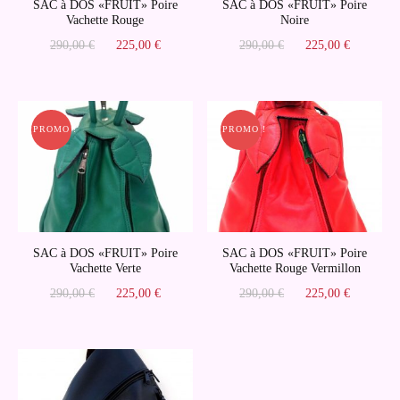
SAC à DOS «FRUIT» Poire
SAC à DOS «FRUIT» Poire
Vachette Rouge
Noire
Le
Le
Le
Le
290,00
€
225,00
€
290,00
€
225,00
€
prix
prix
prix
prix
initial
actuel
initial
actuel
était :
est :
était :
est :
290,00 €.
225,00 €.
290,00 €.
225,00 
PROMO !
PROMO !
SAC à DOS «FRUIT» Poire
SAC à DOS «FRUIT» Poire
Vachette Verte
Vachette Rouge Vermillon
Le
Le
Le
Le
290,00
€
225,00
€
290,00
€
225,00
€
prix
prix
prix
prix
initial
actuel
initial
actuel
était :
est :
était :
est :
290,00 €.
225,00 €.
290,00 €.
225,00 