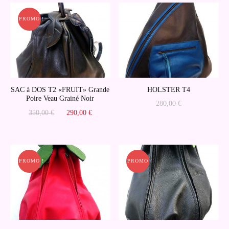
PROMO !
SAC à DOS T2 «FRUIT» Grande
HOLSTER T4
Poire Veau Grainé Noir
280,00
€
Le
Le
350,00
€
290,00
€
prix
prix
initial
actuel
était :
est :
350,00 €.
290,00 €.
PROMO !
PROMO !