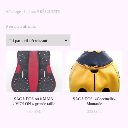
Affichage : 1 - 9 sur 9 RÉSULTATS
Trié
9 résultats affichés
par
prix
décroissant
SAC à DOS ou à MAIN
SAC à DOS «Coccinelle»
« VIOLON » grande taille
Moutarde
580,00
€
335,00
€