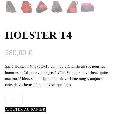
HOLSTER T4
280,00
€
Sac à Holster T4(40x5Ox18 cm, 480 gr). Enfin un sac pour les
hommes, idéal pour vos trajets à vélo. Soit cuir de vachette noire
mat bordé bleu, soit moka mat bordé vachette rouge, toujours
cuirs de vachettes, il n’en existe que deux.
quantité
de
HOLSTER
AJOUTER AU PANIER