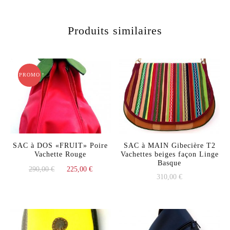
Produits similaires
PROMO !
SAC à DOS «FRUIT» Poire
SAC à MAIN Gibecière T2
Vachette Rouge
Vachettes beiges façon Linge
Basque
Le
Le
290,00
€
225,00
€
310,00
€
prix
prix
initial
actuel
était :
est :
290,00 €.
225,00 €.