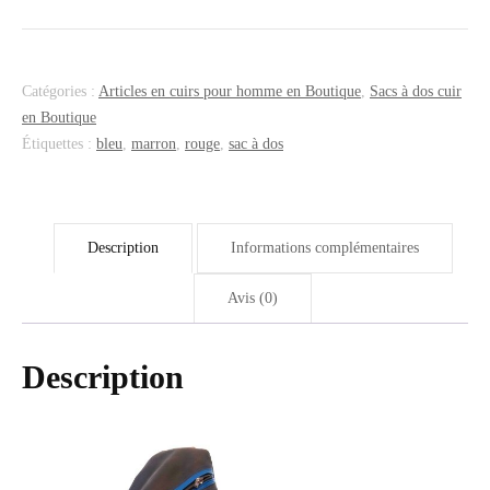
T4
Catégories :
Articles en cuirs pour homme en Boutique
,
Sacs à dos cuir
en Boutique
Étiquettes :
bleu
,
marron
,
rouge
,
sac à dos
Description
Informations complémentaires
Avis (0)
Description